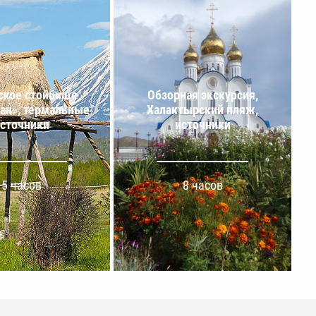
ское стойбище
Обзорная экскурсия,
ан», термальные
Халактырский пляж,
сточники
источники
5 часов
8 часов