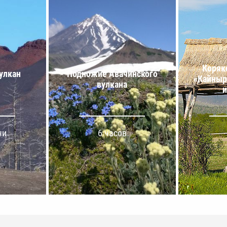
Коряк
улкан
Подножие Авачинского
«Кайныр
вулкана
и
чи
6 часов