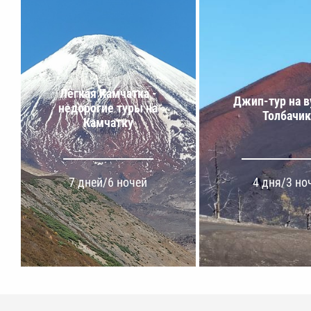
Лёгкая Камчатка -
Джип-тур на в
недорогие туры на
Толбачик
Камчатку
7 дней/6 ночей
4 дня/3 но