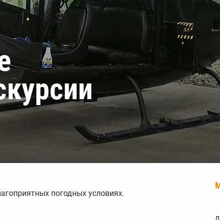
е
скурсии
лагоприятных погодных условиях.
л