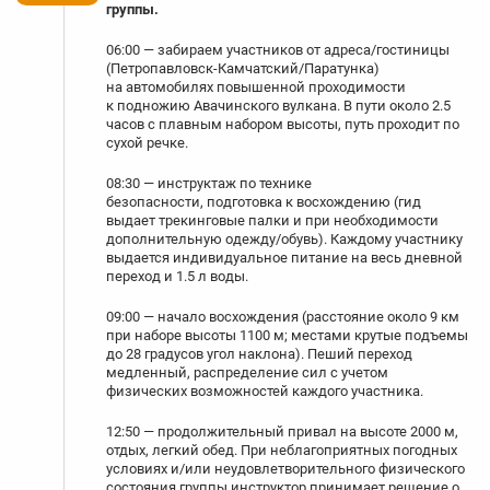
группы.
06:00 — забираем участников от адреса/гостиницы
(Петропавловск-Камчатский/Паратунка)
на автомобилях повышенной проходимости
к подножию Авачинского вулкана. В пути около 2.5
часов с плавным набором высоты, путь проходит по
сухой речке.
08:30 — инструктаж по технике
безопасности, подготовка к восхождению (гид
выдает трекинговые палки и при необходимости
дополнительную одежду/обувь). Каждому участнику
выдается индивидуальное питание на весь дневной
переход и 1.5 л воды.
09:00 — начало восхождения (расстояние около 9 км
при наборе высоты 1100 м; местами крутые подъемы
до 28 градусов угол наклона). Пеший переход
медленный, распределение сил с учетом
физических возможностей каждого участника.
12:50 — продолжительный привал на высоте 2000 м,
отдых, легкий обед. При неблагоприятных погодных
условиях и/или неудовлетворительного физического
состояния группы инструктор принимает решение о