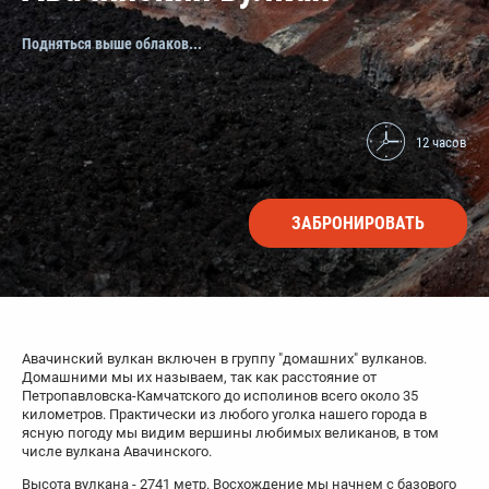
Подняться выше облаков...
12 часов
ЗАБРОНИРОВАТЬ
Авачинский вулкан включен в группу "домашних" вулканов.
Домашними мы их называем, так как расстояние от
Петропавловска-Камчатского до исполинов всего около 35
километров. Практически из любого уголка нашего города в
ясную погоду мы видим вершины любимых великанов, в том
числе вулкана Авачинского.
Высота вулкана - 2741 метр. Восхождение мы начнем с базового