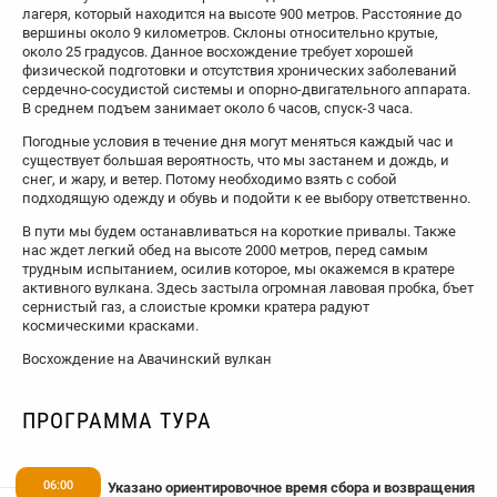
лагеря, который находится на высоте 900 метров. Расстояние до
вершины около 9 километров. Склоны относительно крутые,
около 25 градусов. Данное восхождение требует хорошей
физической подготовки и отсутствия хронических заболеваний
сердечно-сосудистой системы и опорно-двигательного аппарата.
В среднем подъем занимает около 6 часов, спуск-3 часа.
Погодные условия в течение дня могут меняться каждый час и
существует большая вероятность, что мы застанем и дождь, и
снег, и жару, и ветер. Потому необходимо взять с собой
подходящую одежду и обувь и подойти к ее выбору ответственно.
В пути мы будем останавливаться на короткие привалы. Также
нас ждет легкий обед на высоте 2000 метров, перед самым
трудным испытанием, осилив которое, мы окажемся в кратере
активного вулкана. Здесь застыла огромная лавовая пробка, бъет
сернистый газ, а слоистые кромки кратера радуют
космическими красками.
Восхождение на Авачинский вулкан
ПРОГРАММА ТУРА
06:00
Указано ориентировочное время сбора и возвращения