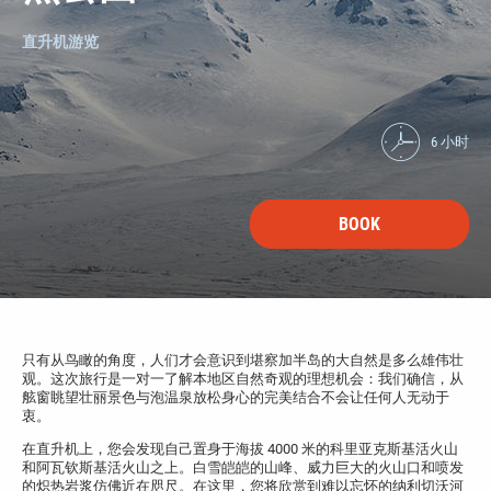
直升机游览
6 小时
BOOK
只有从鸟瞰的角度，人们才会意识到堪察加半岛的大自然是多么雄伟壮
观。这次旅行是一对一了解本地区自然奇观的理想机会：我们确信，从
舷窗眺望壮丽景色与泡温泉放松身心的完美结合不会让任何人无动于
衷。
在直升机上，您会发现自己置身于海拔 4000 米的科里亚克斯基活火山
和阿瓦钦斯基活火山之上。白雪皑皑的山峰、威力巨大的火山口和喷发
的炽热岩浆仿佛近在咫尺。在这里，您将欣赏到难以忘怀的纳利切沃河