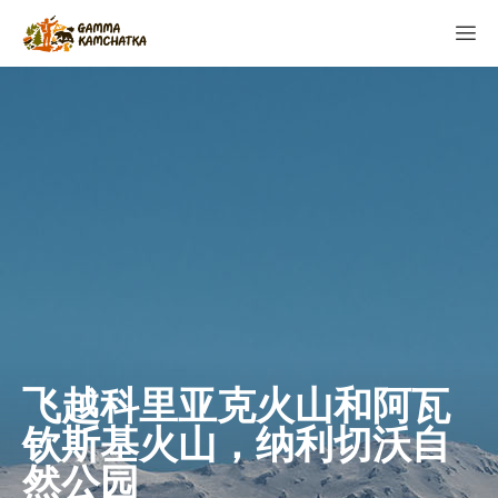
飞越科里亚克火山和阿瓦
钦斯基火山，纳利切沃自
然公园