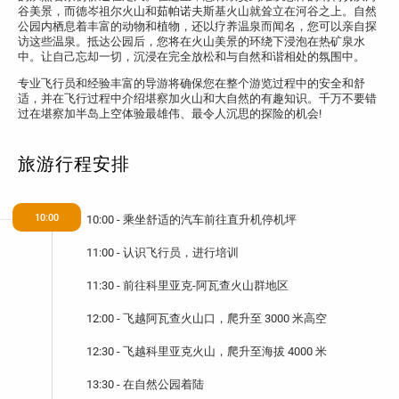
谷美景，而德岑祖尔火山和茹帕诺夫斯基火山就耸立在河谷之上。自然
公园内栖息着丰富的动物和植物，还以疗养温泉而闻名，您可以亲自探
访这些温泉。抵达公园后，您将在火山美景的环绕下浸泡在热矿泉水
中。让自己忘却一切，沉浸在完全放松和与自然和谐相处的氛围中。
专业飞行员和经验丰富的导游将确保您在整个游览过程中的安全和舒
适，并在飞行过程中介绍堪察加火山和大自然的有趣知识。千万不要错
过在堪察加半岛上空体验最雄伟、最令人沉思的探险的机会!
旅游行程安排
10:00
10:00 - 乘坐舒适的汽车前往直升机停机坪
11:00 - 认识飞行员，进行培训
11:30 - 前往科里亚克-阿瓦查火山群地区
12:00 - 飞越阿瓦查火山口，爬升至 3000 米高空
12:30 - 飞越科里亚克火山，爬升至海拔 4000 米
13:30 - 在自然公园着陆