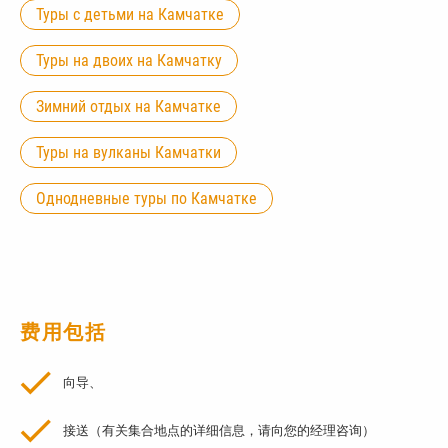
Туры с детьми на Камчатке
Туры на двоих на Камчатку
Зимний отдых на Камчатке
Туры на вулканы Камчатки
Однодневные туры по Камчатке
费用包括
向导、
接送（有关集合地点的详细信息，请向您的经理咨询）