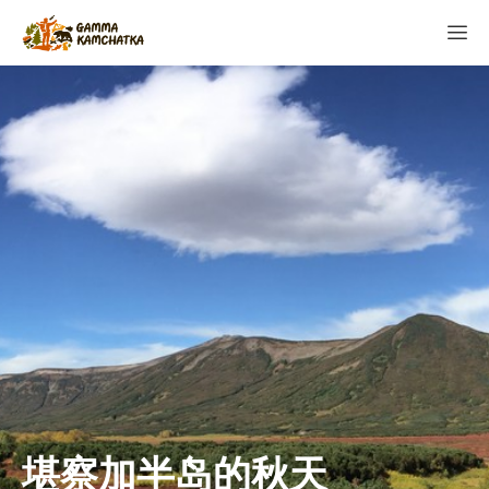
堪察加半岛的秋天