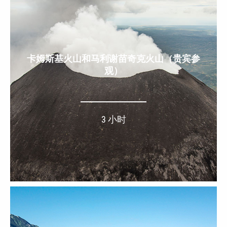
卡姆斯基火山和马利谢苗奇克火山（贵宾参
观）
3 小时