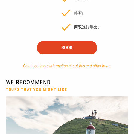
泳衣;
两双连指手套。
BOOK
Or just get more information about this and other tours.
WE RECOMMEND
TOURS THAT YOU MIGHT LIKE