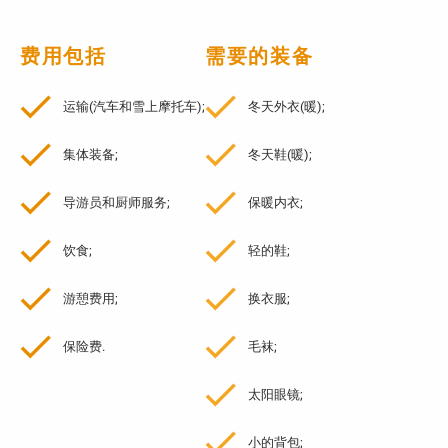
费用包括
需要的装备
运输(汽车和雪上摩托车);
冬天外衣(暖);
集体装备;
冬天鞋(暖);
导游员和厨师服务;
保暖内衣;
饮食;
轻的鞋;
游憩费用;
换衣服;
保险费.
毛袜;
太阳眼镜;
小的背包;