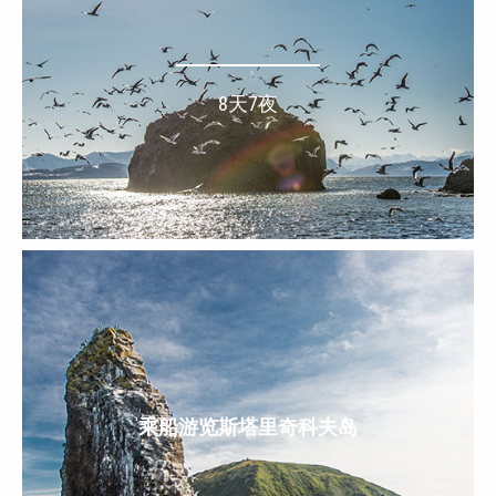
8天7夜
乘船游览斯塔里奇科夫岛