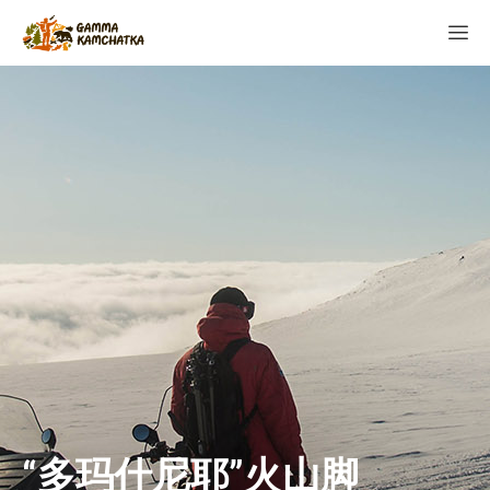
“多玛什尼耶”火山脚