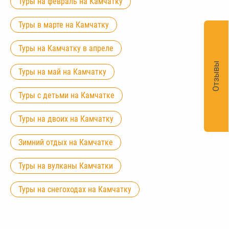
Туры на февраль на Камчатку
Туры в марте на Камчатку
Туры на Камчатку в апреле
Отзывы
Туры на май на Камчатку
Туры с детьми на Камчатке
Туры на двоих на Камчатку
Зимний отдых на Камчатке
Туры на вулканы Камчатки
Туры на снегоходах на Камчатку