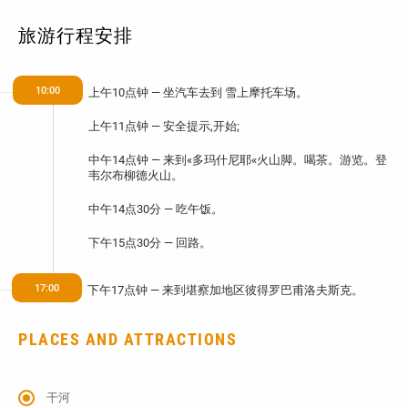
旅游行程安排
10:00
上
午
10
点
钟
—
坐
汽
车
去
到
雪
上
摩
托
车
场
。
上
午
11
点
钟
—
安
全
提
示
,
开
始
;
中
午
14
点
钟
—
来
到
«
多
玛
什
尼
耶
«
火
山
脚
。
喝
茶
。
游
览
。
登
韦
尔
布
柳
德
火
山
。
中
午
14
点
30
分
—
吃
午
饭
。
下
午
15
点
30
分
—
回
路
。
17:00
下
午
17
点
钟
—
来
到
堪
察
加
地
区
彼
得
罗
巴
甫
洛
夫
斯
克
。
PLACES AND ATTRACTIONS
干河