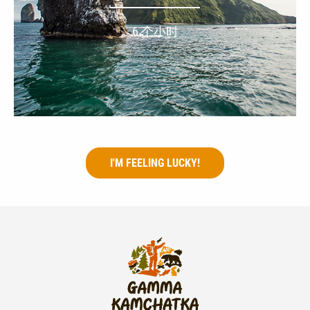
6 个小时
I'M FEELING LUCKY!