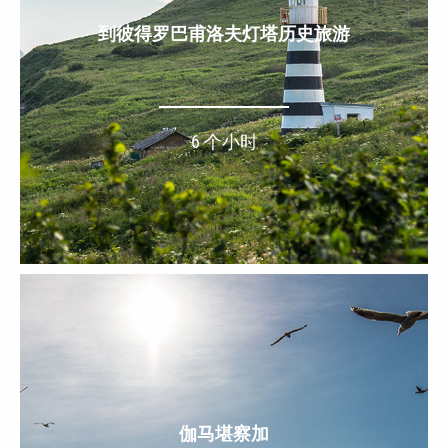
到彼得罗巴甫洛夫灯塔历史旅游
6 个小时
伽马堪察加