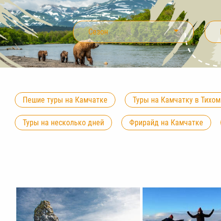
Сезон
Пешие туры на Камчатке
Туры на Камчатку в Тихом
Туры на несколько дней
Фрирайд на Камчатке
Осенние туры на Камчатку
Туры на январь на Камч
Туры на май на Камчатку
Туры на июнь на Камчатк
Туры на октябрь на Камчатку
Туры на ноябрь на Ка
Зимний отдых на Камчатке
Туры на вулканы Камча