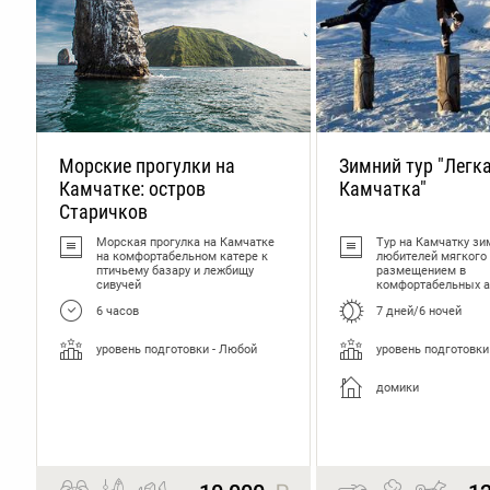
Туры на 4 дня на Камчатку
Однодневные туры по К
Морские прогулки на
Зимний тур "Легк
Камчатке: остров
Камчатка"
Старичков
Морская прогулка на Камчатке
Тур на Камчатку зи
на комфортабельном катере к
любителей мягкого
птичьему базару и лежбищу
размещением в
сивучей
комфортабельных а
6 часов
7 дней/6 ночей
уровень подготовки - Любой
уровень подготовки
домики