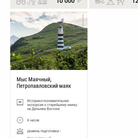
10 000
₽
1
Мыс Маячный,
Петропавловский маяк
Историко-познавательная
экскурсия к старейшему маяку
на Дальнем Востоке
6 часов
уровень подготовки -