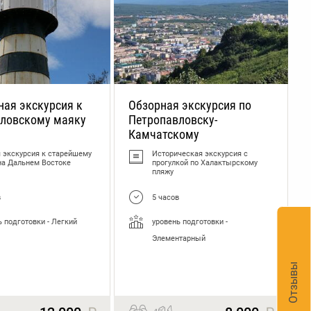
 пенсионеров на Камчатку
ная экскурсия к
Обзорная экскурсия по
ловскому маяку
Петропавловску-
Камчатскому
 экскурсия к старейшему
Историческая экскурсия с
на Дальнем Востоке
прогулкой по Халактырскому
пляжу
в
5 часов
ь подготовки - Легкий
уровень подготовки -
Элементарный
Отзывы