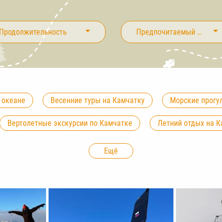
Продолжительность
Предпочитаемый тип тур
 океане
Весенние туры на Камчатку
Морские прогу
Вертолетные экскурсии по Камчатке
Летний отдых на 
атку
Туры на февраль на Камчатку
Туры в марте на
Ещё
у
Туры на июль на Камчатку
Туры на август на Камч
мчатку
Туры на декабрь на Камчатку
Туры с детьми
тки
Рыбалка на Камчатке
Туры на снегоходах на Ка