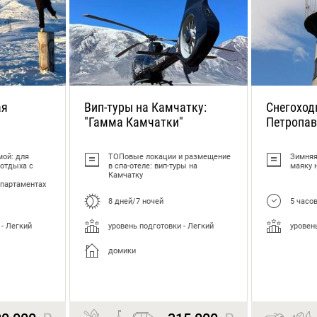
амчатке
Туры выходного дня на Камчатке
Туры для
ая
Вип-туры на Камчатку:
Снегоход
"Гамма Камчатки"
Петропав
мой: для
ТОПовые локации и размещение
Зимняя
 отдыха с
в спа-отеле: вип-туры на
маяку 
Камчатку
партаментах
8 дней/7 ночей
5 часо
 - Легкий
уровень подготовки - Легкий
уровен
домики