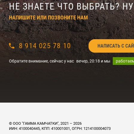
НЕ ЗНАЕТЕ ЧТО ВЫБРАТЬ? Н
НАПИШИТЕ ИЛИ ПОЗВОНИТЕ НАМ
8 914 025 78 10
НАПИСАТЬ С СА
Обратите внимание, сейчас у нас
вечер
,
20:18
и мы
работае
© ООО "ГАММА КАМЧАТКИ", 2021 – 2026
ИИН: 4100040445, КПП: 410001001, ОГРН: 1214100004073