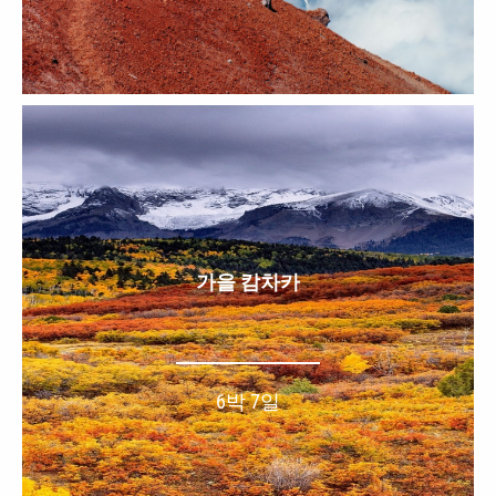
가을 캄차카
6박 7일