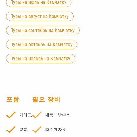
Туры на июль на Камчатку
Туры на август на Камчатку
Туры на сентябрь на Камчатку
Туры на октябрь на Камчатку
Туры на ноябрь на Камчатку
포함
필요 장비
가이드,
내풍 — 방수복
교통,
따뜻한 자켓