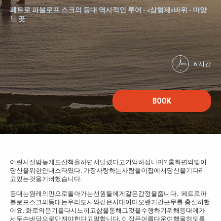
페트로 파블로프 스크의 등대 역사적인 투어 - «삼형제»바위 - 마얒
느 곶
6 시간
BOOK
어린시절밤늦게도산책을하면서달렸다고기억하십니까? 홈화면의빛이
당신을위한안내스타였다. 가장사랑하는사람들이집에서당신을기다리
고있는것을기뻐했습니다.
등대는원래의만으로돌아가는선원들에게같은감정을줍니다. 페트로파
블로프스크의등대는우리도시와같은시대이며오랜기간근무를 충실히했
어요. 화로의온기를다시느끼고삶을통해그것을수행하기위해등대에가
서두손바닥으로만져야한다고말합니다. 이작은아름다운여행을하도록