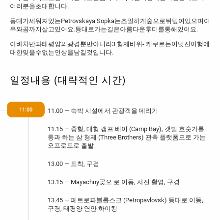
여러분을초대합니다.
등대가세워져있는Petrovskaya Sopka는조밀하게숲으로뒤덮여있으며여
우와곰까지살고있어요.등대로가는길은아름다운후미를통해있어요.
아바차만과태평양의광경뿐만아니라3 형제바위- 케쿠르는이멋진여행에
대한잊을수없는인상을남길것입니다.
일정내용 (대략적인 시간)
11:00
11.00 — 숙박 시설에서 관광객을 데리기
11.15 — 중형, 대형 캠프 베이 (Camp Bay), 갯벌 호숫가를
통과 하는 삼 형제 (Three Brothers) 관측 플랫폼으로 가는
오프로드로 출발
13.00 — 도착, 구경
13.15 — Mayachny곶으 로 이동, 사진 촬영, 구경
13.45 — 페트로파블롭스크 (Petropavlovsk) 등대로 이동,
구경, 태평양 연안 하이킹