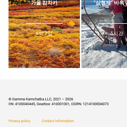
가을 캄차카
“삼형제” 바위
6박 7일
5시간
© Gamma Kamchatka LLC, 2021 – 2026
IIN: 4100040445, Gearbox: 410001001, OGRN: 1214100004073
Privacy policy
Contact Information