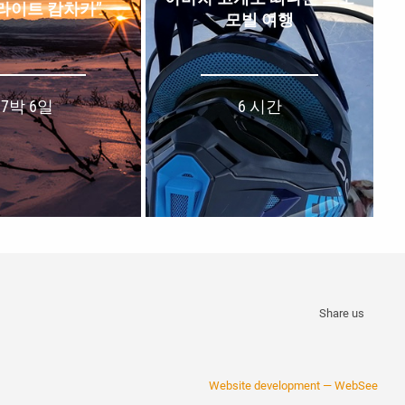
“라이트 캄차카”
모빌 여행
7박 6일
6 시간
Share us
Website development —
WebSee