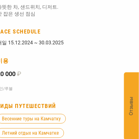
따뜻한 차, 샌드위치, 디저트.
갓 잡은 생선 점심
RACE SCHEDULE
일 15.12.2024 ~ 30.03.2025
비용
20 000
₽
1인/루블
Отзывы
ВИДЫ ПУТЕШЕСТВИЙ
Весенние туры на Камчатку
Летний отдых на Камчатке