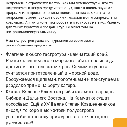
непременно отражается на том, как мы путешествуем. Кто-то
погружается в новую среду через слух, напитываясь звуками
природы или произношением нового для них языка, кто-то
непременно хочет увидеть своими глазами нечто запредельно
красивое... А кто-то хочет попробовать местность на вкус. Именно
для таких туристов и созданы туры с акцентом на
гастрономическую Камчатку.
Наш полуостров удивляет гурманов со всего света
разнообразием продуктов.
Флагман любого гастротура - камчатский краб.
Размах клешней этого морского обитателя иногда
достигает нескольких метров. Самым вкусным
считается приготовленный в морской воде.
Вооружаемся щипцами, полотенцами и приступаем к
разделке прямо на борту катера.
Юкола. Вяленое блюдо из рыбы или мяса народов
Сибири и Дальнего Востока. На Камчатке сушат
лососёвых. Ещё в XVIII веке Степан Крашенинников
писал, что коренные жители полуострова
употребляют юколу примерно так же часто, как
русские хлеб.