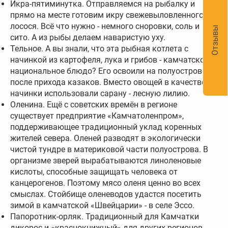
Икра-пятиминутка. Отправляемся на рыбалку и
прямо на месте готовим икру свежевыловленного
лосося. Всё что нужно - немного сноровки, соль и
Отзывы
сито. А из рыбы делаем наваристую уху.
Тельное. А вы знали, что эта рыбная котлета с
начинкой из картофеля, лука и грибов - камчатское
национальное блюдо? Его освоили на полуострове
после прихода казаков. Вместо овощей в качестве
начинки использовали сарану - лесную лилию.
Оленина. Ещё с советских времён в регионе
существует предприятие «Камчатоленпром»,
поддерживающее традиционный уклад коренных
жителей севера. Оленей разводят в экологически
чистой тундре в материковой части полуострова. В
организме зверей вырабатываются линоленовые
кислоты, способные защищать человека от
канцерогенов. Поэтому мясо оленя ценно во всех
смыслах. Стойбище оленеводов удастся посетить
зимой в камчатской «Швейцарии» - в селе Эссо.
Папоротник-орляк. Традиционный для Камчатки
дикорос и «краснокнижный» для других регионов